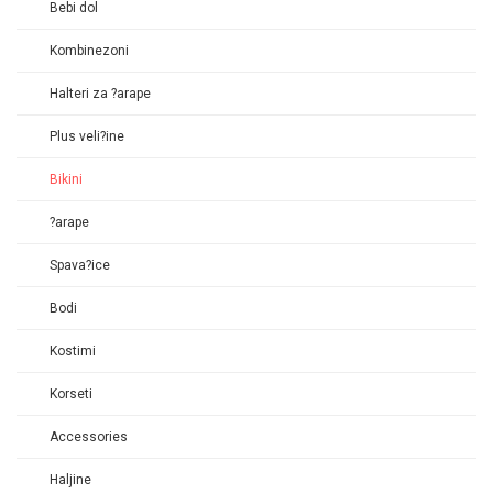
Bebi dol
Kombinezoni
Halteri za ?arape
Plus veli?ine
Bikini
?arape
Spava?ice
Bodi
Kostimi
Korseti
Accessories
Haljine