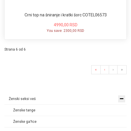
Crni top na šniranje i kratki šorc COTEL06573
4990,00 RSD
You save:
2300,00 RSD
Strana 6 od 6
«
‹
›
»
Ženski seksi veš
Ženske tange
Ženske ga?ice