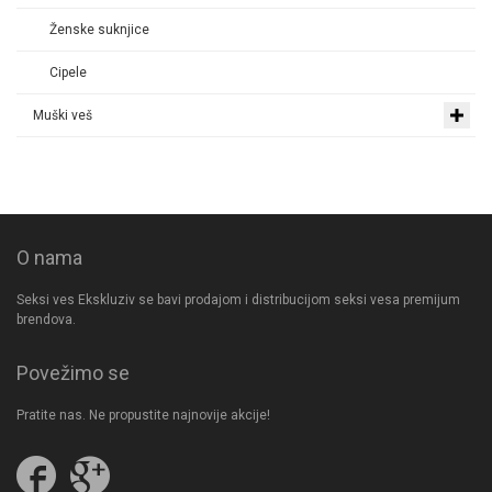
Ženske suknjice
Cipele
Muški veš
O nama
Seksi ves Ekskluziv se bavi prodajom i distribucijom seksi vesa premijum
brendova.
Povežimo se
Pratite nas. Ne propustite najnovije akcije!
Pratite
Follow
nas
us