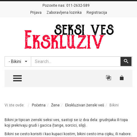
Pozovite nas:
011-2632-589
Prijava
Zaboravljena lozinka
Registracija
Search
Sear
- Bikini
TOGGLE MENU
Vi ste ovde:
Početna
Žene
Ekskluzivan ženski veš
Bikini
Bikini je tipican zenski seksi ves, sastoji se iz dva dela: grudnjaka ili topa
koji prekrivaju grudi i gacica (tange, sorcici, slip).
Bikini se cesto korisiti i kao kupaci kostim, bikini cesto ima cipku, ili nabore.