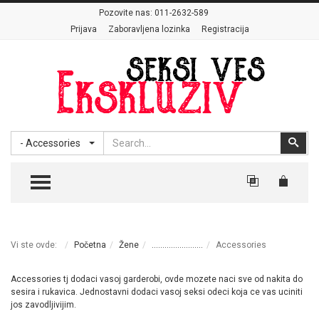
Pozovite nas:
011-2632-589
Prijava
Zaboravljena lozinka
Registracija
Search
Sear
- Accessories
TOGGLE MENU
Vi ste ovde:
Početna
Žene
........................
Accessories
Accessories tj dodaci vasoj garderobi, ovde mozete naci sve od nakita do
sesira i rukavica. Jednostavni dodaci vasoj seksi odeci koja ce vas uciniti
jos zavodljivijim.