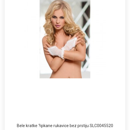
Bele kratke ?ipkane rukavice bez prstiju SLC0045520