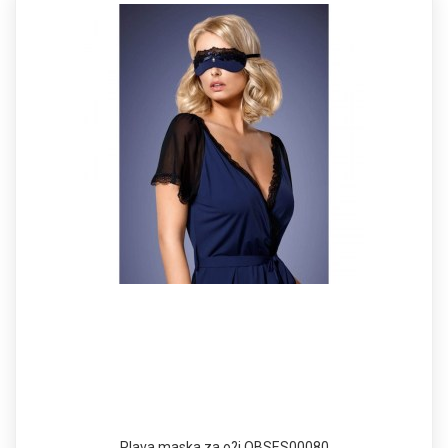
Plava maska za o?i OBSES00080