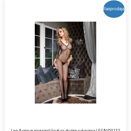
Rasprodaja
Leg Avenue mrezasti bodi sa dugim rukavima LEGAV00152