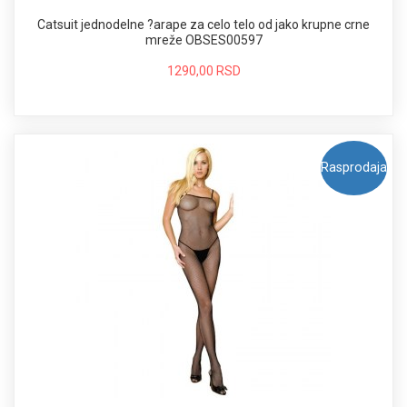
Catsuit jednodelne ?arape za celo telo od jako krupne crne
mreže OBSES00597
1290,00 RSD
Rasprodaja