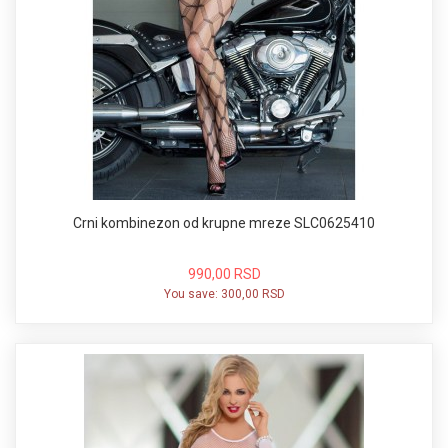
Crni kombinezon od krupne mreze SLC0625410
990,00 RSD
You save:
300,00 RSD