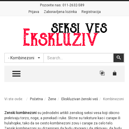
Pozovite nas:
011-2632-589
Prijava
Zaboravljena lozinka
Registracija
Search
Sear
- Kombinezoni
TOGGLE MENU
Vi ste ovde:
Početna
Žene
Ekskluzivan ženski veš
Kombinezoni
Zenski kombinezoni
su jednodelni artikli zenskog seksi vesa koji obicno
prekrivaju torzo, noge, a ponekad i ruke. Slicne su teksture kao i carape ili
hulahopke, tako da se cesto kombinezoni zovu i carape za celo telo.
Zenski kombinezoni su dizajnirani da budu otvoreni i da otkrivaju, da budu