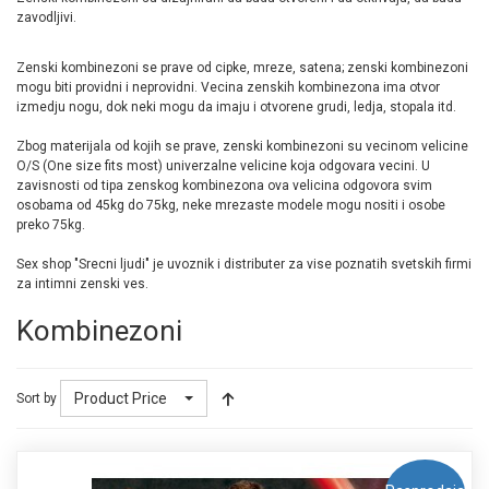
zavodljivi.
Zenski kombinezoni se prave od cipke, mreze, satena; zenski kombinezoni
mogu biti providni i neprovidni. Vecina zenskih kombinezona ima otvor
izmedju nogu, dok neki mogu da imaju i otvorene grudi, ledja, stopala itd.
Zbog materijala od kojih se prave, zenski kombinezoni su vecinom velicine
O/S (One size fits most) univerzalne velicine koja odgovara vecini. U
zavisnosti od tipa zenskog kombinezona ova velicina odgovora svim
osobama od 45kg do 75kg, neke mrezaste modele mogu nositi i osobe
preko 75kg.
Sex shop "Srecni ljudi" je uvoznik i distributer za vise poznatih svetskih firmi
za intimni zenski ves.
Kombinezoni
Product Price
Sort by